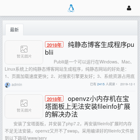
最新
纯静态博客生成程序pu
2018年
blii
Publii是一个可以运行在Windows、Mac、
Linux系统上的纯静态博客网站生成程序，纯静态网站的好处是：
1、页面加载速度更快；2、对搜索引擎更友好；3、系统资源占用底
admin
已有
2415
人阅读・
2019-12-1
openvz小内存机在宝
2018年
塔面板上无法安装fileinfo扩展
的解决办法
安装了宝塔面板，并安装了php7.2，再安装fileinfo扩展时内存
不足无法安装，openvz又开不了swap。采用编译好的fileinfo文件放
到以下路径/www/serv