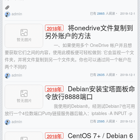
admin
已有
2865
人阅读・
2019-12-1
将onedrive文件复制到
2018年
另外账户的方法
一、如果使用多个 OneDrive 帐户并且想
要获取它们之间的内容，使用此模板便可轻松做到: 它会监视一个文
件夹，并将文件复制到另一个文件夹。你也可以通过同一个帐户在
两个不同的
admin
已有
2635
人阅读・
2019-12-1
Debian安装宝塔面板命
2018年
令放行8888端口
我使用的Debian8，经测试Debian7也可用
放行一个4位数端口Putty链接服务器后输入：iptables -A INPUT -p
admin
已有
2595
人阅读・
2019-12-1
CentOS 7+ / Debian 6
2018年