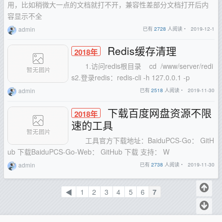
用，比如稍微大一点的文档就打不开，兼容性差部分文档打开后内
容显示不全
admin
已有
2728
人阅读・
2019-12-1
Redis缓存清理
2018年
1.访问redis根目录 cd /www/server/redi
s2.登录redis：redis-cli -h 127.0.0.1 -p
admin
已有
2518
人阅读・
2019-11-30
下载百度网盘资源不限
2018年
速的工具
工具官方下载地址：BaiduPCS-Go： GitH
ub 下载BaiduPCS-Go-Web： GitHub 下载 支持： W
admin
已有
2738
人阅读・
2019-11-30
◀
1
2
3
4
5
6
7