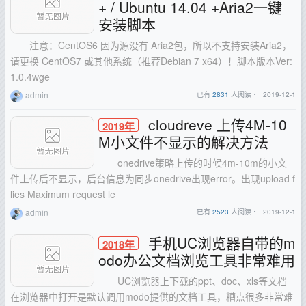
+ / Ubuntu 14.04 +Aria2一键
安装脚本
注意：CentOS6 因为源没有 Aria2包，所以不支持安装Aria2，
请更换 CentOS7 或其他系统（推荐Debian 7 x64）！脚本版本Ver:
1.0.4wge
admin
已有
2831
人阅读・
2019-12-1
cloudreve 上传4M-10
2019年
M小文件不显示的解决方法
onedrive策略上传的时候4m-10m的小文
件上传后不显示，后台信息为同步onedrive出现error。出现upload f
lies Maximum request le
admin
已有
2523
人阅读・
2019-12-1
手机UC浏览器自带的m
2018年
odo办公文档浏览工具非常难用
UC浏览器上下载的ppt、doc、xls等文档
在浏览器中打开是默认调用modo提供的文档工具，糟点很多非常难