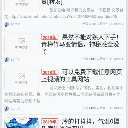
复[转发]
首先先给 曝光我的文章做一个回复:文章链
接:http://club.kdnet.net/dispbbs.asp?id=12336866&boardid=25
admin
已有
2940
人阅读・
2019-12-3
果然不能对熟人下手！
2019年
青梅竹马变情侣，神秘感全没
了
admin
已有
2484
人阅读・
2019-12-2
可以免费下载任意网页
2019年
上视频的工具网站
可以方便下载b站，微视，美拍，秒拍等小
视频网站的视频。第一个网站叫视频鱼第二个网站叫做硕鼠第三个
网站叫美拍视频下载
admin
已有
2429
人阅读・
2019-12-1
冷的打抖抖，气温0摄
2019年
氏度线逼近四川