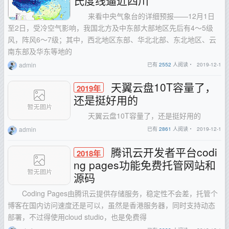
来看中央气象台的详细预报——12月1日
至2日，受冷空气影响，我国北方及中东部大部地区先后有4～5级
风，阵风6～7级；其中，西北地区东部、华北北部、东北地区、云
南东部及华东等地的
admin
已有
2552
人阅读・
2019-12-1
天翼云盘10T容量了，
2019年
还是挺好用的
天翼云盘10T容量了，还是挺好用的
admin
已有
2861
人阅读・
2019-12-1
腾讯云开发者平台codi
2018年
ng pages功能免费托管网站和
源码
Coding Pages由腾讯云提供存储服务，稳定性不会差，托管个
博客在国内访问速度还是可以，虽然是香港服务器，同时支持动态
部署，不过得使用cloud studio，也是免费得