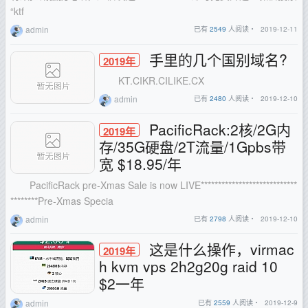
“ktf
admin
已有
2549
人阅读・
2019-12-11
手里的几个国别域名?
2019年
KT.CIKR.CILIKE.CX
admin
已有
2480
人阅读・
2019-12-10
PacificRack:2核/2G内
2019年
存/35G硬盘/2T流量/1Gpbs带
宽 $18.95/年
PacificRack pre-Xmas Sale is now LIVE****************************
********Pre-Xmas Specia
admin
已有
2798
人阅读・
2019-12-10
这是什么操作，virmac
2019年
h kvm vps 2h2g20g raid 10
$2一年
admin
已有
2559
人阅读・
2019-12-9