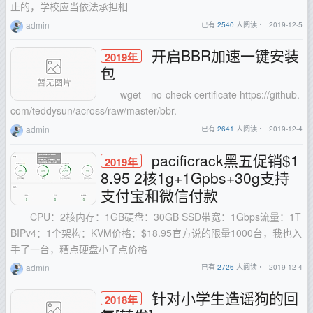
止的，学校应当依法承担相
admin
已有
2540
人阅读・
2019-12-5
开启BBR加速一键安装
2019年
包
wget --no-check-certificate https://github.
com/teddysun/across/raw/master/bbr.
admin
已有
2641
人阅读・
2019-12-4
pacificrack黑五促销$1
2019年
8.95 2核1g+1Gpbs+30g支持
支付宝和微信付款
CPU：2核内存：1GB硬盘：30GB SSD带宽：1Gbps流量：1T
BIPv4：1个架构：KVM价格：$18.95官方说的限量1000台，我也入
手了一台，糟点硬盘小了点价格
admin
已有
2726
人阅读・
2019-12-4
针对小学生造谣狗的回
2018年