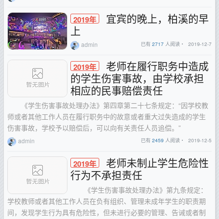
宜宾的晚上，柏溪的早
2019年
上
admin
已有
2717
人阅读・
2019-12-7
老师在履行职务中造成
2019年
的学生伤害事故，由学校承担
相应的民事赔偿责任
《学生伤害事故处理办法》第四章第二十七条规定：“因学校教
师或者其他工作人员在履行职务中的故意或者重大过失造成的学生
伤害事故，学校予以赔偿后，可以向有关责任人员追偿。”
admin
已有
2459
人阅读・
2019-12-5
老师未制止学生危险性
2019年
行为不承担责任
《学生伤害事故处理办法》第九条规定：
学校教师或者其他工作人员在负有组织、管理未成年学生的职责期
间，发现学生行为具有危险性，但未进行必要的管理、告诫或者制