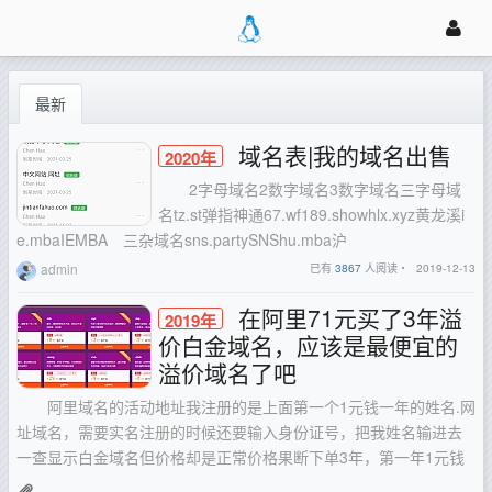
最新
域名表|我的域名出售
2020年
2字母域名2数字域名3数字域名三字母域
名tz.st弹指神通67.wf189.showhlx.xyz黄龙溪i
e.mbaIEMBA 三杂域名sns.partySNShu.mba沪
admin
已有
3867
人阅读・
2019-12-13
在阿里71元买了3年溢
2019年
价白金域名，应该是最便宜的
溢价域名了吧
阿里域名的活动地址我注册的是上面第一个1元钱一年的姓名.网
址域名，需要实名注册的时候还要输入身份证号，把我姓名输进去
一查显示白金域名但价格却是正常价格果断下单3年，第一年1元钱