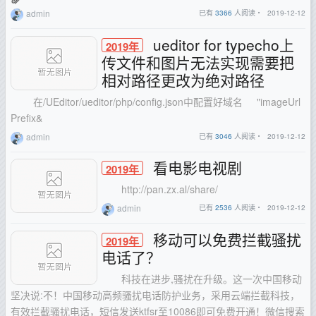
admin
已有
3366
人阅读・
2019-12-12
ueditor for typecho上
2019年
传文件和图片无法实现需要把
相对路径更改为绝对路径
在/UEditor/ueditor/php/config.json中配置好域名 "imageUrl
Prefix&
admin
已有
3046
人阅读・
2019-12-12
看电影电视剧
2019年
http://pan.zx.al/share/
admin
已有
2536
人阅读・
2019-12-12
移动可以免费拦截骚扰
2019年
电话了？
科技在进步,骚扰在升级。这一次中国移动
坚决说:不！中国移动高频骚扰电话防护业务，采用云端拦截科技，
有效拦截骚扰电话，短信发送ktfsr至10086即可免费开通！微信搜索