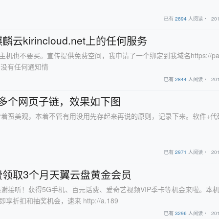
已有
2894
人阅读・
20
kirincloud.net上的任何服务
.net小狗窝主机也不要买。宣传提供免费空间，我申请了一个绑定到我域名https://pan
在没有任何通知情
已有
2844
人阅读・
20
享多个网页子链，效果如下图
看着蛮美观，本着不管有用没用先存起来再说的原则，记录下来。软件+代
已有
2971
人阅读・
20
费领取3个月天翼云盘黄金会员
谢接听！获得5G手机、百元话费、爱奇艺视频VIP季卡等机会来啦。本
折扣和抽奖机会，速来 http://a.189
已有
3296
人阅读・
20