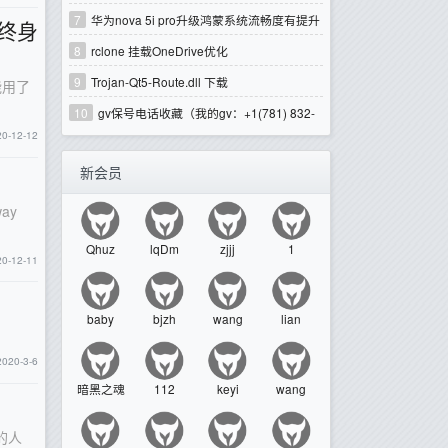
题）
7
华为nova 5i pro升级鸿蒙系统流畅度有提升
 终身
8
rclone 挂载OneDrive优化
9
Trojan-Qt5-Route.dll 下载
能用了
10
gv保号电话收藏（我的gv：+1‪(781) 832-
20-12-12
2114欢迎拨打发短信必回）
新会员
y
way
Qhuz
lqDm
zjjj
1
20-12-11
baby
bjzh
wang
lian
2020-3-6
暗黑之魂
112
keyi
wang
的人