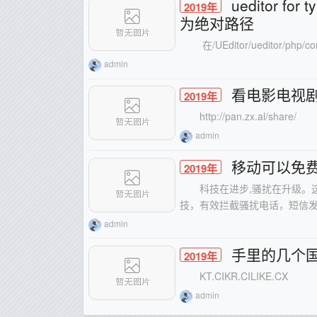
ueditor
2019年
为绝对路径
在/UEditor/ueditor/php
admin
看电影电视
2019年
http://pan.zx.al/share/
admin
移动可以免
2019年
科技在进步,骚扰在升级。
技，有效拦截骚扰电话，短信发送kt
admin
手里的几个国
2019年
KT.CIKR.CILIKE.CX
admin