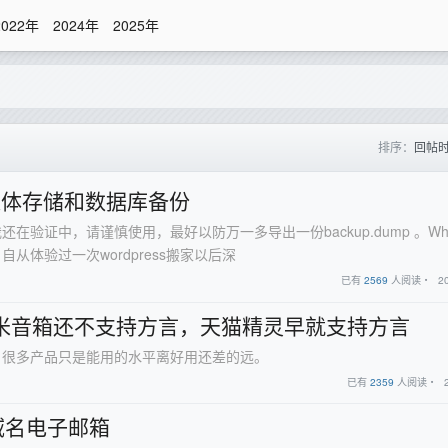
2022年
2024年
2025年
排序：
回帖
n 媒体存储和数据库备份
在验证中，请谨慎使用，最好以防万一多导出一份backup.dump 。Wh
从体验过一次wordpress搬家以后深
已有
2569
人阅读・
2
小米音箱还不支持方言，天猫精灵早就支持方言
，很多产品只是能用的水平离好用还差的远。
已有
2359
人阅读・
域名电子邮箱