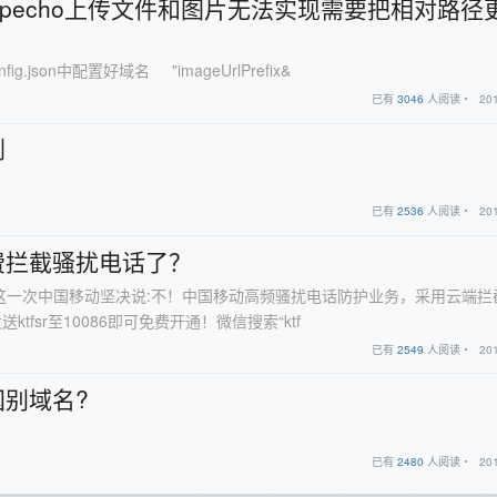
 for typecho上传文件和图片无法实现需要把相对路径
/config.json中配置好域名 "imageUrlPrefix&
已有
3046
人阅读・
20
剧
已有
2536
人阅读・
20
费拦截骚扰电话了？
这一次中国移动坚决说:不！中国移动高频骚扰电话防护业务，采用云端拦
fsr至10086即可免费开通！微信搜索“ktf
已有
2549
人阅读・
20
别域名?
已有
2480
人阅读・
20