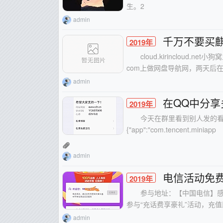
生。2
admin
千万不要买麒麟云
2019年
cloud.kirincloud
com上做网盘导航网，两天后
admin
在QQ中分
2019年
今天在群里看到别人发的
{"app":"com.tencent.miniapp
admin
电信活动免
2019年
参与地址：【中国电信】感
参与“充话费享豪礼”活动，充值即享
admin