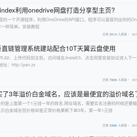
index利用onedrive网盘打造分享型主页?
ive网盘的一个开源程序，利用OneDrive的API接口，程序可以直接列出你的One
程序一样简单。安装教程
已有
3013
人阅读・
20
直链管理系统建站配合10T天翼云盘使用
P5.62、上传代码到主机，访问域名/install/3、点击同意安装协议进入下
ttp://pan.zx
已有
7839
人阅读・
20
买了3年溢价白金域名，应该是最便宜的溢价域名
的是上面第一个1元钱一年的姓名.网址域名，需要实名注册的时候还要
示白金域名但价格却是正常价格果断下单3年，第一年1元钱
已有
3366
人阅读・
20