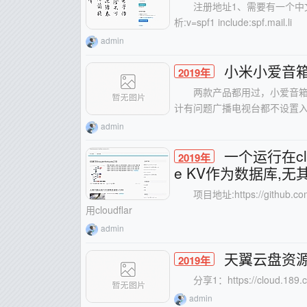
注册地址1、需要有一个中文域名
析:v=spf1 include:spf.mail.li
admin
小米小爱音
2019年
两款产品都用过，小爱音箱
计有问题广播电视台都不设置
admin
一个运行在clou
2019年
e KV作为数据库,无
项目地址:https://github.
用cloudflar
admin
天翼云盘资
2019年
分享1：https://cloud.189
admin