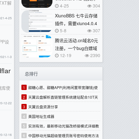
TXT解
4-25
304
管理器，一切
XiunoBBS 七牛云存储
021-4-25
插件，需要xiuno4.0.4
5-8
307
版本
腾讯云活动.cn域名0元
PP设
注册，一个bug白嫖域
12-19
2390
名
2021-1-3
lar
总排行
1
甜糖心愿、甜糖APP(利用闲置带宽赚钱)使
数据库使
用体验记录
2
天翼云盘解析直链管理系统建站配合10T天
20-12-22
翼云盘使用
3
天翼云盘资源分享
4
美国地址生成器
5
实测有效，最新移动光猫改桥接模式详细教
20-12-16
程（按钮灰色不能修改，参数错误不能保存等问
6
中国移动光猫超级管理员账号密码使用方法