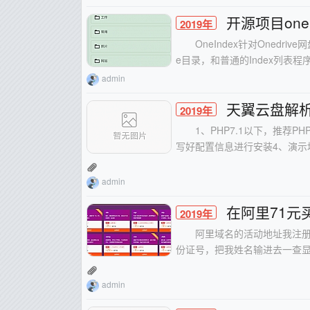
开源项目one
2019年
OneIndex针对Onedr
e目录，和普通的Index列表
admin
天翼云盘解析
2019年
1、PHP7.1以下，推荐PH
写好配置信息进行安装4、演示地址：h
admin
在阿里71元
2019年
阿里域名的活动地址我注册
份证号，把我姓名输进去一查显
admin