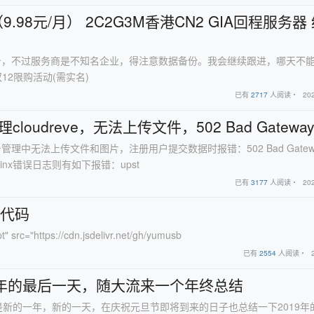
.98元/月） 2C2G3M香港CN2 GIA回程服务器
台，不过服务商是不知名企业，得注意数据备份。我会继续跟进，哪天不
12限购活动(需实名)
已有
2717
人阅读・
20
理cloudreve，无法上传文件，502 Bad Gatewa
理中无法上传文件和图片，注册用户提交数据时报错：502 Bad Gate
inx错误日志则有如下报错：upst
已有
3177
人阅读・
20
s代码
pt" src="https://cdn.jsdelivr.net/gh/yumusb
已有
2554
人阅读・
9年的最后一天，随大流来一个年终总结
一年，新的一天，在庆祝元旦节即将到来的日子也总结一下2019年