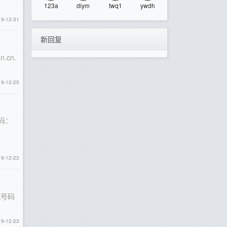
123a
diym
twq1
ywdh
19-12-31
新回复
.cn.
19-12-25
码：
19-12-23
机号码
19-12-23